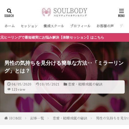
ホーム
セッション
養成スクール
プロフィール
お客様の声
ブロ
リングで最短確実にお悩み解決【体験セッション】はこちら
男性の気持ちを見分ける簡単な方法‥「ミラーリン
グ」とは？
04/05/2020
10/05/2021
恋愛・結婚成就の秘訣
121view
HOME
記事一覧
恋愛・結婚成就の秘訣
男性の気持ちを見分