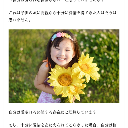
「自分は愛される自信がない」と思っていませんか？
持つ
2
これは子供の頃に両親から十分に愛情を得てきた人はそうは
２・
思いません。
自分
の魅
力に
気付
く
3
３・
彼以
外の
楽し
みを
見つ
ける
自分は愛されるに値する存在だと理解しています。
もし、十分に愛情をあたえられてこなかった場合、自分は相