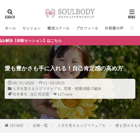
ホーム
セッション
養成スクール
プロフィール
お客様の声
ブロ
ッション】はこちら
愛も豊かさも手に入れる！自己肯定感の高め方
08/15/2020
11/19/2021
人生を変えるスピリチュアル
,
恋愛・結婚成就の秘訣
引き寄せ
,
自己肯定感
127view
HOME
記事一覧
人生を変えるスピリチュアル
愛も豊かさも