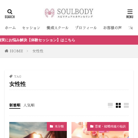
ホーム
セッション
養成スクール
プロフィール
お客様の声
ブロ
解決【体験セッション】はこちら
HOME
女性性
TAG
女性性
新着順
人気順
未分類
恋愛・結婚成就の秘訣